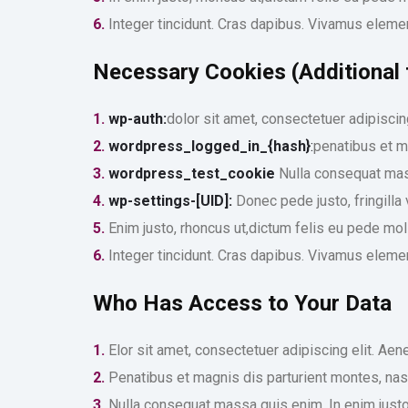
6.
Integer tincidunt. Cras dapibus. Vivamus elemen
Necessary Cookies (Additional
1.
wp-auth:
dolor sit amet, consectetuer adipisci
2.
wordpress_logged_in_{hash}
:
penatibus et m
3.
wordpress_test_cookie
Nulla consequat mass
4.
wp-settings-[UID]:
Donec pede justo, fringilla v
5.
Enim justo, rhoncus ut,dictum felis eu pede moll
6.
Integer tincidunt. Cras dapibus. Vivamus elemen
Who Has Access to Your Data
1.
Elor sit amet, consectetuer adipiscing elit. A
2.
Penatibus et magnis dis parturient montes, nas
3.
Nulla consequat massa quis enim. In enim justo,