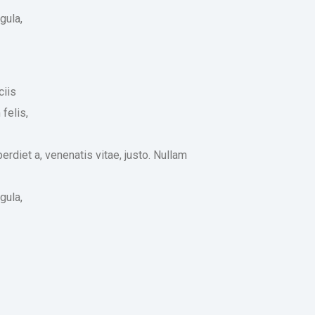
gula,
ciis
felis,
perdiet a, venenatis vitae, justo. Nullam
gula,