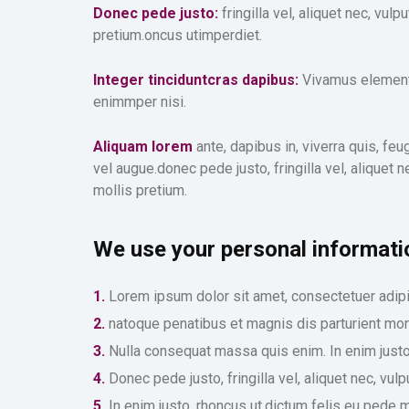
Donec pede justo:
fringilla vel, aliquet nec, vul
pretium.oncus utimperdiet.
Integer tinciduntcras dapibus:
Vivamus elementu
enimmper nisi.
Aliquam lorem
ante, dapibus in, viverra quis, feu
vel augue.donec pede justo, fringilla vel, aliquet n
mollis pretium.
We use your personal informatio
1.
Lorem ipsum dolor sit amet, consectetuer adip
2.
natoque penatibus et magnis dis parturient mont
3.
Nulla consequat massa quis enim. In enim justo,
4.
Donec pede justo, fringilla vel, aliquet nec, vulp
5.
In enim justo, rhoncus ut,dictum felis eu pede m