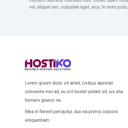
montes, nascetur ridiculus mus. Donec quam felis,
vel, aliquet nec, vulputate eget, arcu. In enim justo
Lorem ipsum dolor sit amet, civibus apeirian
convenire mel ad, eu zril noster putant sit, ius alia
homero graeco ne.
Mea in fierent percipitur, duo ea primis corpora
eloquentiam.