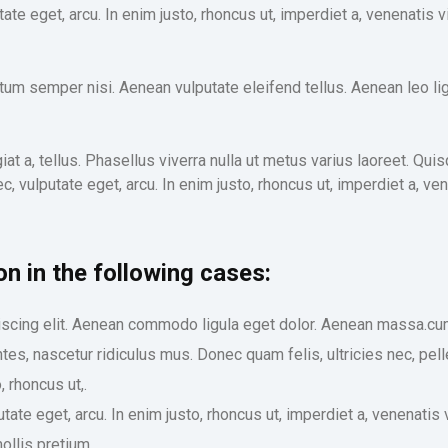
putate eget, arcu. In enim justo, rhoncus ut, imperdiet a, venenatis 
m semper nisi. Aenean vulputate eleifend tellus. Aenean leo ligul
giat a, tellus. Phasellus viverra nulla ut metus varius laoreet. Qui
ec, vulputate eget, arcu. In enim justo, rhoncus ut, imperdiet a, v
n in the following cases:
iscing elit. Aenean commodo ligula eget dolor. Aenean massa.cu
es, nascetur ridiculus mus. Donec quam felis, ultricies nec, pel
 rhoncus ut,.
utate eget, arcu. In enim justo, rhoncus ut, imperdiet a, venenatis 
ollis pretium.